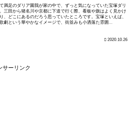
て満足のダリア園我が家の中で、ずっと気になっていた宝塚ダリ
。三田から猪名川や京都に下道で行く際、看板や旗はよく見かけ
り、どこにあるのだろう思っていたところです。宝塚といえば、
歌劇という華やかなイメージで、街並みも小洒落た雰囲...
2020.10.26
ンサーリンク