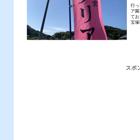
行っ
ア園
てお
宝塚
スポ