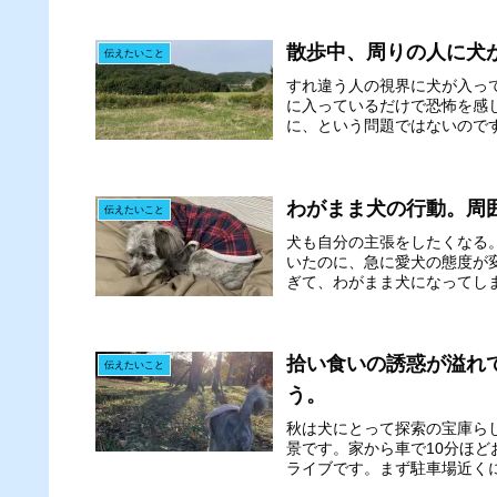
散歩中、周りの人に犬
伝えたいこと
すれ違う人の視界に犬が入っ
に入っているだけで恐怖を感
に、という問題ではないのです
わがまま犬の行動。周
伝えたいこと
犬も自分の主張をしたくなる
いたのに、急に愛犬の態度が
ぎて、わがまま犬になってしま
拾い食いの誘惑が溢れ
伝えたいこと
う。
秋は犬にとって探索の宝庫ら
景です。家から車で10分ほ
ライブです。まず駐車場近くに