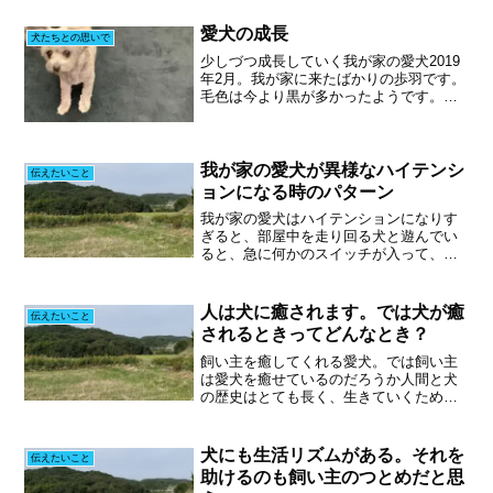
愛犬の成長
犬たちとの思いで
少しづつ成長していく我が家の愛犬2019
年2月。我が家に来たばかりの歩羽です。
毛色は今より黒が多かったようです。そ
して何より、小さくて細い！顔がシュッ
としてます。2020年3月の歩羽。今振り返
ってみれば、まだまだ幼い顔をしていま
す。この子は...
我が家の愛犬が異様なハイテンシ
伝えたいこと
ョンになる時のパターン
我が家の愛犬はハイテンションになりす
ぎると、部屋中を走り回る犬と遊んでい
ると、急に何かのスイッチが入って、部
屋中をグルグル回るように走り出す。私
が接してきた犬の3匹中、2匹がこの行動
をします。明らかに興奮しており、その
人は犬に癒されます。では犬が癒
伝えたいこと
状態で走り出すと、どん...
されるときってどんなとき？
飼い主を癒してくれる愛犬。では飼い主
は愛犬を癒せているのだろうか人間と犬
の歴史はとても長く、生きていくため、
一緒に働いてくれるパートナーとしての
役割を持った犬と、そばにいることで心
を和ませてくれる犬という、大きく分け
犬にも生活リズムがある。それを
伝えたいこと
て2種類が存在しています...
助けるのも飼い主のつとめだと思