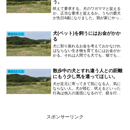
う。
吠えて要求する。犬のワガママと捉える
か、正当な要求と捉えるか。うちの愛犬
が先日4歳になりました。我が家にやって
きて3年半ほど。それだけ同じところに住
んでいると、犬にも自分なりの生活リズ
ムができるようです。朝、まず奥様が起
犬(ペット)を飼うにはお金がかか
伝えたいこと
床します。弁当を作り...
る
犬に割り振れるお金を考えておかなけれ
ばならない生き物を育てるにはお金がか
かる。それは人間でも犬でも、猫でも、
トカゲでも一緒です。犬を譲り受けると
きに発生するお金。受け入れるために道
具を取り揃えるお金。毎日の食事代。狂
散歩中の犬とすれ違う人との距離
伝えたいこと
犬病予防のワクチン代。ト...
にもう少し気を遣ってほしい。
犬が足元に寄ってきて気になる人、気に
ならない人。犬が咬む、吠えるといった
行為は他人の迷惑になるので、躾を行い
やめさせましょう。という記事は最近よ
く見かけます。排泄物の処理をきちんと
する、もしくは外で排泄させない、とい
った啓蒙活動もよく見かけ...
スポンサーリンク