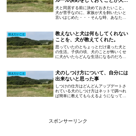
ルール決めをしておくことが大切
です。
犬と同居する前に決めておきたいこと。
犬が苦手なのに、家族が犬を飼いたいと
言いはじめた・・・そんな時、あなたは
どうしますか？大きく考えて、選択肢は
二つです。容認するか、却下するか。見
るのも嫌い。同じ空気を吸うのも嫌。も
教えないと犬は何もしてくれない
伝えたいこと
しくは犬アレルギーがある...
ことを、犬が教えてくれた。
思っていたのとちょっとだけ違った犬と
の生活。子供の頃、犬のことが怖いくせ
に犬がいたらどんな生活になるのだろう
と、なんとなく想像していたことがあり
ました。おそらく当時見ていたアニメや
ドラマなどの影響かと思います。犬と楽
犬のしつけ方について、自分には
伝えたいこと
しく遊び、寝る時もそばに...
出来ないと思った事
しつけの仕方はどんどんアップデートさ
れている犬のしつけ方はネットで調べれ
ば簡単に教えてもらえるようになってい
ます。ただ、それを実践しても自分の愛
犬には効果がなかったり、教える側がキ
チンと実践できない事(本人はやってるつ
もりを含めて)がよくあ...
スポンサーリンク