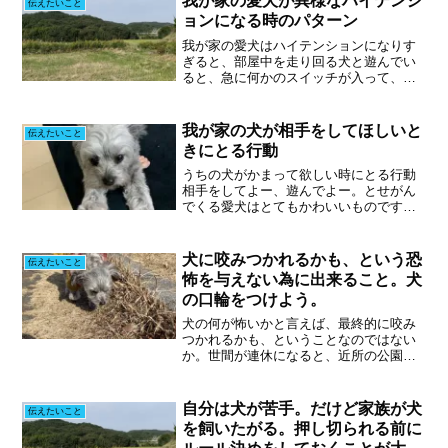
我が家の愛犬が異様なハイテンシ
伝えたいこと
ョンになる時のパターン
我が家の愛犬はハイテンションになりす
ぎると、部屋中を走り回る犬と遊んでい
ると、急に何かのスイッチが入って、部
屋中をグルグル回るように走り出す。私
が接してきた犬の3匹中、2匹がこの行動
をします。明らかに興奮しており、その
我が家の犬が相手をしてほしいと
伝えたいこと
状態で走り出すと、どん...
きにとる行動
うちの犬がかまって欲しい時にとる行動
相手をしてよー、遊んでよー。とせがん
でくる愛犬はとてもかわいいものです。
こちらに余裕があれば、全力で相手をし
てあげたくなることでしょう。しかし、
我々も常にのんびりしているわけではあ
犬に咬みつかれるかも、という恐
伝えたいこと
りません。仕事に、家事に...
怖を与えない為に出来ること。犬
の口輪をつけよう。
犬の何が怖いかと言えば、最終的に咬み
つかれるかも、ということなのではない
か。世間が連休になると、近所の公園の
人口が急激に増えます。そして、普段は
見かけない犬たちも、姿を見せるように
なります。かなり広い公園なので、ゆっ
自分は犬が苦手。だけど家族が犬
伝えたいこと
くり犬と散歩できるからで...
を飼いたがる。押し切られる前に