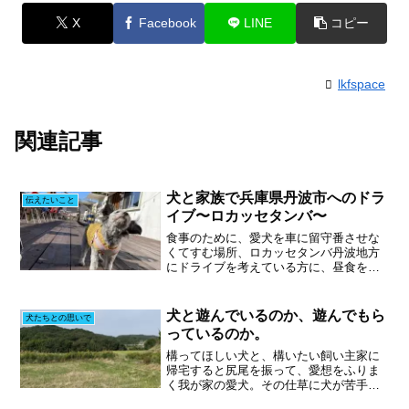
X
Facebook
LINE
コピー
lkfspace
関連記事
犬と家族で兵庫県丹波市へのドラ
伝えたいこと
イブ〜ロカッセタンバ〜
食事のために、愛犬を車に留守番させな
くてすむ場所、ロカッセタンバ丹波地方
にドライブを考えている方に、昼食を取
る場所としておすすめしたいのが、「ロ
カッセタンバ」というコンテナショッ
プ。ハンバーガーやプレート料理がテラ
犬と遊んでいるのか、遊んでもら
犬たちとの思いで
ス席で食べることができるお...
っているのか。
構ってほしい犬と、構いたい飼い主家に
帰宅すると尻尾を振って、愛想をふりま
く我が家の愛犬。その仕草に犬が苦手な
私も、思わず撫でてしまいます。他の家