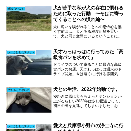
族には、顔を舐めたりしますが、私には
それができないことを分かっているよう
犬が苦手な私が犬の存在に慣れる
伝えたいこと
で、ひたすら私に背中やお...
ために取った行動 〜そばに寄っ
てくることへの慣れ編〜
犬に匂いを嗅がれることへの恐怖心を無
くす前回は、犬とある程度距離を置い
て、犬と同じ空間にいるということに慣
れるために試したことを書きました。今
回は、犬と至近距離で触れ合えるように
なった時のことを書きたいと思います。
天才わっはっはに行ってみた「高
お出かけしたスポット
犬と接する上で避けて通るこ...
級食パンを求めて」
ドライブのついで寄ることに最適な高級
食パンのお店。天才わっはっは週末のド
ライブ開始。今は遠くに行ける雰囲気で
もないので、近場のドライブを楽しみま
した。いい顔して車に乗っております。
この後、近くの神社へ参拝。交通安全を
犬との生活、2022年始動です。
犬たちとの思いで
祈ってまいりました。行っ...
寝起きに雪は犬もちょっとテンションが
上がるらしい2022年は少し寝過ごして、
初日の出を見逃してしまいました。おは
よーございますあまりの寒さに、布団の
中に潜り込んでいます。何か問題でも？
寒いはずです。外はうっすらと雪化粧。
2022年初散歩です...
愛犬と兵庫県小野市の浄土寺に行
お出かけしたスポット